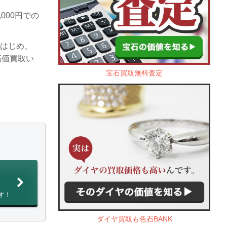
000円での
をはじめ、
高価買取い
宝石買取無料査定
す！
ダイヤ買取も色石BANK