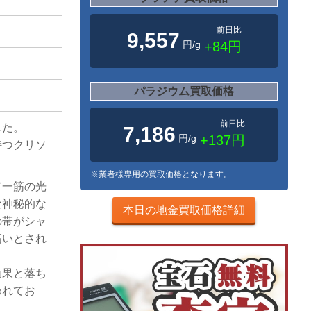
前日比
9,557
円/g
+84円
パラジウム買取価格
前日比
した。
7,186
円/g
+137円
持つクリソ
※業者様専用の買取価格となります。
て一筋の光
な神秘的な
本日の地金買取価格詳細
の帯がシャ
高いとされ
効果と落ち
われてお