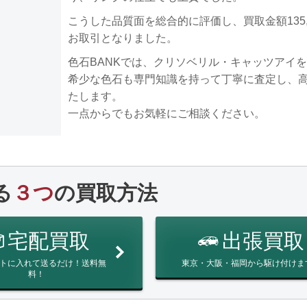
こうした品質面を総合的に評価し、買取金額135,
お取引となりました。
色石BANKでは、クリソベリル・キャッツアイ
希少な色石も専門知識を持って丁寧に査定し、
たします。
一点からでもお気軽にご相談ください。
る
３つ
の買取方法
宅配買取
出張買取
トに入れて送るだけ！送料無
東京・大阪・福岡から駆け付けま
料！