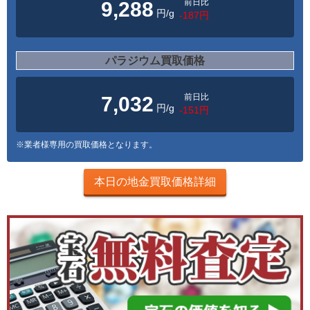
前日比
9,288
円/g
-187円
パラジウム買取価格
前日比
7,032
円/g
-151円
※業者様専用の買取価格となります。
本日の地金買取価格詳細