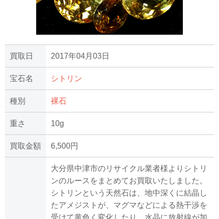
買取日
2017年04月03日
宝石名
シトリン
種別
裸石
重さ
10g
買取金額
6,500円
大分県中津市のリサイクル業者様よりシトリ
ンのルースをまとめてお買取いたしました。
シトリンという天然石は、地中深くに結晶し
たアメジストが、マグマなどによる熱干渉を
受けて黄色く変化したり、水晶に放射線が加