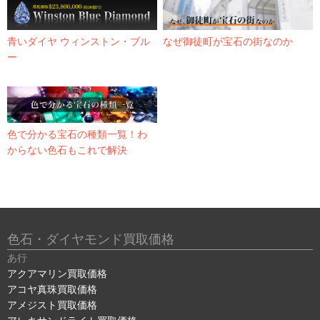
青いダイヤ ウィンストン・ブル
なぜ御徒町が宝石の街なのか
ー
色で分かる宝石の種類一覧！わ
からない色石もこれで解決
色石・ダイヤモンド買取価格
あ行
アクアマリン買取価格
アコヤ真珠買取価格
アメジスト買取価格