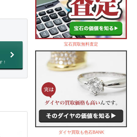
宝石買取無料査定
す！
ダイヤ買取も色石BANK