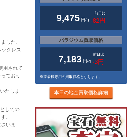
前日比
9,475
円/g
-82円
パラジウム買取価格
きました。
ドネックレス
前日比
7,183
円/g
-3円
tを使用されて
なっており
※業者様専用の買取価格となります。
りいたしま
本日の地金買取価格詳細
品としての
ます。
ださいま