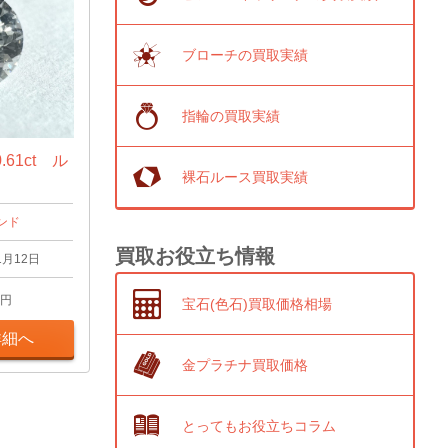
ブローチの買取実績
指輪の買取実績
61ct ル
裸石ルース買取実績
ンド
買取お役立ち情報
1月12日
円
宝石(色石)買取価格相場
詳細へ
金プラチナ買取価格
とってもお役立ちコラム