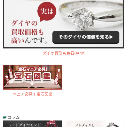
ダイヤ買取も色石BANK
マニア必見！宝石図鑑
コラム