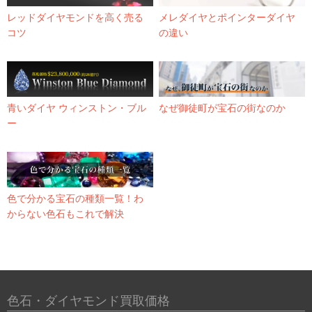
レッドダイヤモンドを高く売る
メレダイヤとポインターダイヤ
コツ
の違い
青いダイヤ ウィンストン・ブル
なぜ御徒町が宝石の街なのか
ー
色で分かる宝石の種類一覧！わ
からない色石もこれで解決
色石・ダイヤモンド買取価格