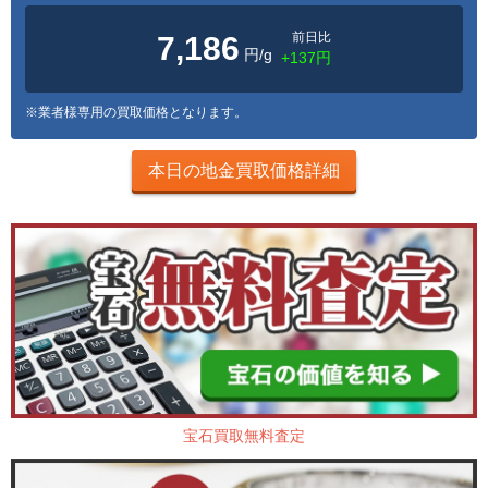
前日比
7,186
円/g
+137円
※業者様専用の買取価格となります。
本日の地金買取価格詳細
宝石買取無料査定