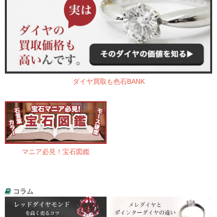
ダイヤ買取も色石BANK
マニア必見！宝石図鑑
コラム