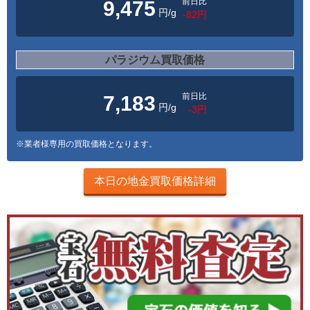
前日比
9,475
円/g
-82円
パラジウム買取価格
前日比
7,183
円/g
-3円
※業者様専用の買取価格となります。
本日の地金買取価格詳細