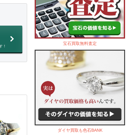
宝石買取無料査定
す！
ダイヤ買取も色石BANK