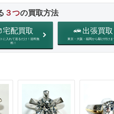
る
３つ
の買取方法
宅配買取
出張買取
トに入れて送るだけ！送料無
東京・大阪・福岡から駆け付けま
料！