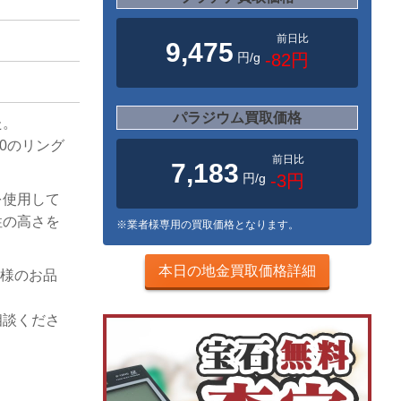
前日比
9,475
円/g
-82円
パラジウム買取価格
た。
00のリング
前日比
7,183
円/g
-3円
を使用して
性の高さを
※業者様専用の買取価格となります。
本日の地金買取価格詳細
客様のお品
相談くださ