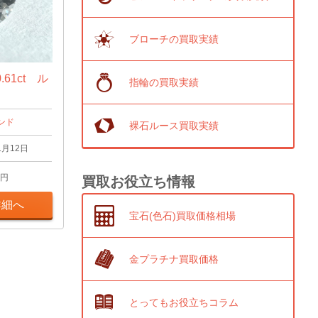
ブローチの買取実績
61ct ル
指輪の買取実績
ンド
裸石ルース買取実績
1月12日
円
買取お役立ち情報
詳細へ
宝石(色石)買取価格相場
金プラチナ買取価格
とってもお役立ちコラム