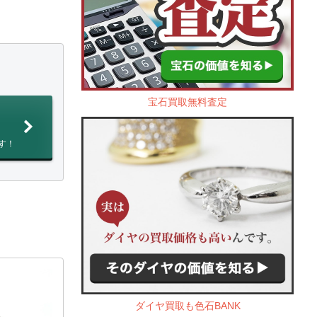
宝石買取無料査定
す！
ダイヤ買取も色石BANK