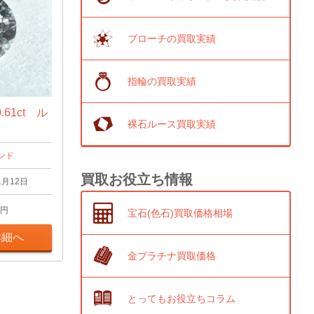
ブローチの買取実績
指輪の買取実績
61ct ル
裸石ルース買取実績
ンド
買取お役立ち情報
1月12日
円
宝石(色石)買取価格相場
詳細へ
金プラチナ買取価格
とってもお役立ちコラム