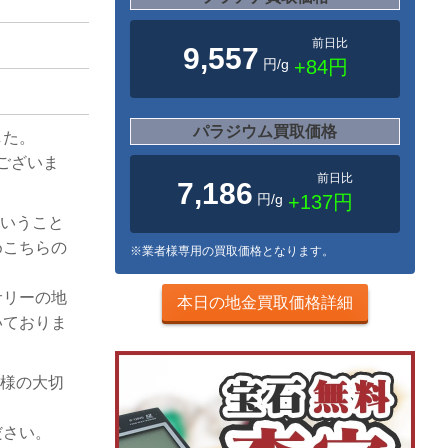
前日比
9,557
円/g
+84円
パラジウム買取価格
した。
でございま
前日比
7,186
円/g
+137円
ということ
めこちらの
※業者様専用の買取価格となります。
サリーの地
本日の地金買取価格詳細
いておりま
客様の大切
ださい。