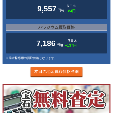
前日比
9,557
円/g
+84円
パラジウム買取価格
前日比
7,186
円/g
+137円
※業者様専用の買取価格となります。
本日の地金買取価格詳細