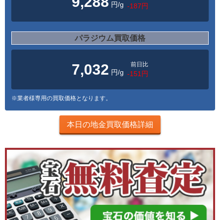
9,288
円/g
-187円
パラジウム買取価格
前日比
7,032
円/g
-151円
※業者様専用の買取価格となります。
本日の地金買取価格詳細