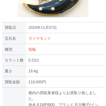
買取日
2024年11月07日
宝石名
ダイヤモンド
種別
指輪
カラット数
0.22ct
重さ
19.4g
買取金額
110,000円
都内の買取業者様よりお買取り致しまし
た。
地金 K18/Pt900、ブランド 石川暢子(イシ