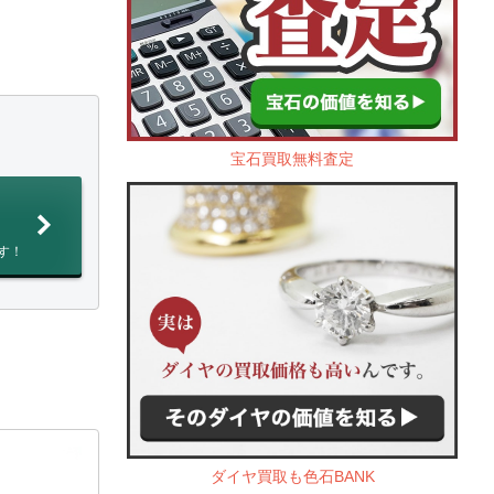
宝石買取無料査定
す！
ダイヤ買取も色石BANK