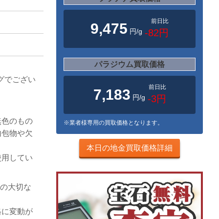
前日比
9,475
円/g
-82円
パラジウム買取価格
ングでござい
前日比
7,183
円/g
-3円
無色のもの
※業者様専用の買取価格となります。
内包物や欠
本日の地金買取価格詳細
使用してい
様の大切な
格に変動が