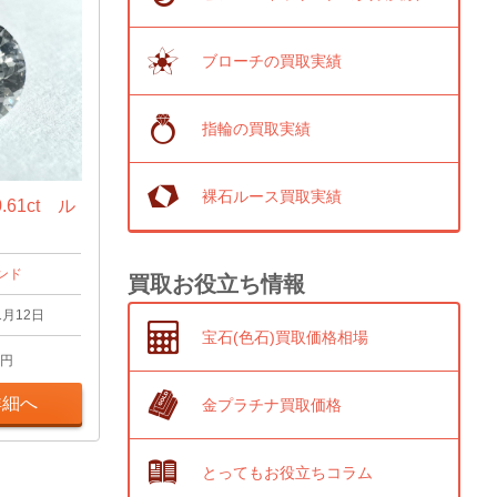
ブローチの買取実績
指輪の買取実績
裸石ルース買取実績
61ct ル
ンド
買取お役立ち情報
1月12日
宝石(色石)買取価格相場
円
詳細へ
金プラチナ買取価格
とってもお役立ちコラム