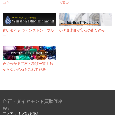
コツ
の違い
青いダイヤ ウィンストン・ブル
なぜ御徒町が宝石の街なのか
ー
色で分かる宝石の種類一覧！わ
からない色石もこれで解決
色石・ダイヤモンド買取価格
あ行
アクアマリン買取価格