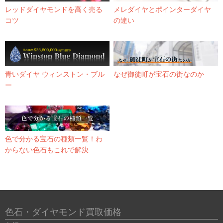
レッドダイヤモンドを高く売る
メレダイヤとポインターダイヤ
コツ
の違い
青いダイヤ ウィンストン・ブル
なぜ御徒町が宝石の街なのか
ー
色で分かる宝石の種類一覧！わ
からない色石もこれで解決
色石・ダイヤモンド買取価格