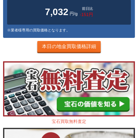
前日比
7,032
円/g
-151円
※業者様専用の買取価格となります。
本日の地金買取価格詳細
宝石買取無料査定