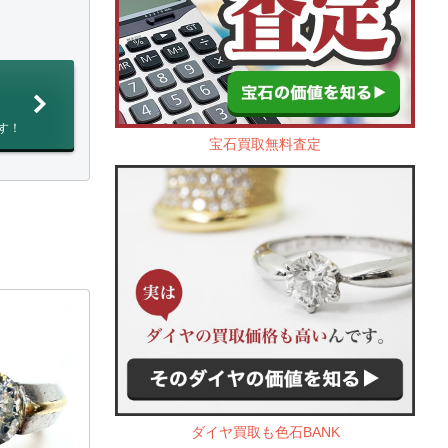
す！
宝石買取無料査定
ダイヤ買取も色石BANK