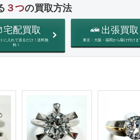
る
３つ
の買取方法
宅配買取
出張買取
トに入れて送るだけ！送料無
東京・大阪・福岡から駆け付けま
料！