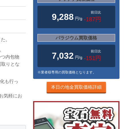
前日比
9,288
円/g
-187円
パラジウム買取価格
した。
す。
前日比
7,032
かつ内包物
円/g
-151円
買取りとな
※業者様専用の買取価格となります。
強化も行っ
本日の地金買取価格詳細
ひお気軽にお