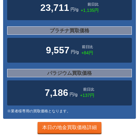
前日比
23,711
円/g
+1,135円
プラチナ買取価格
前日比
9,557
円/g
+84円
パラジウム買取価格
前日比
7,186
円/g
+137円
※業者様専用の買取価格となります。
本日の地金買取価格詳細