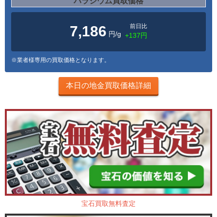
パラジウム買取価格
前日比
7,186
円/g
+137円
※業者様専用の買取価格となります。
本日の地金買取価格詳細
宝石買取無料査定