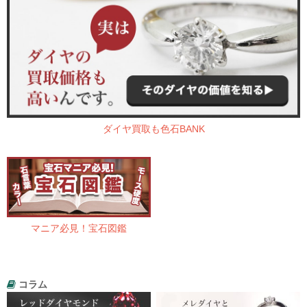
ダイヤ買取も色石BANK
マニア必見！宝石図鑑
コラム