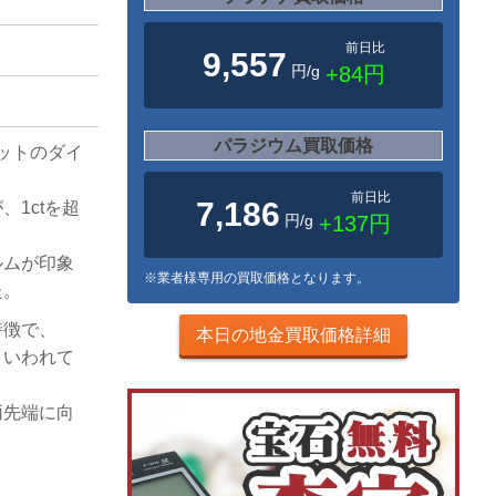
前日比
9,557
円/g
+84円
パラジウム買取価格
ラットのダイ
前日比
7,186
1ctを超
円/g
+137円
ルムが印象
※業者様専用の買取価格となります。
た。
特徴で、
本日の地金買取価格詳細
といわれて
両先端に向