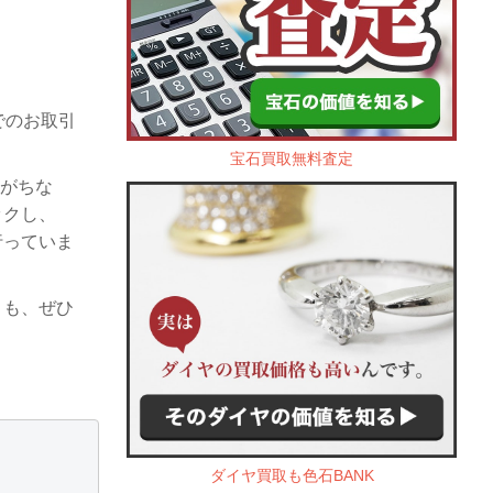
 でのお取引
宝石買取無料査定
れがちな
ックし、
行っていま
トも、ぜひ
ダイヤ買取も色石BANK