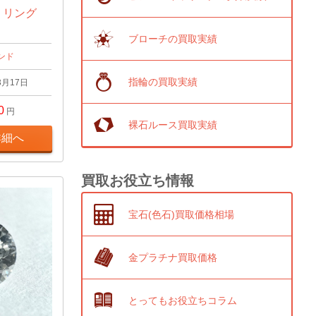
t リング
ブローチの買取実績
ンド
指輪の買取実績
3月17日
0
円
裸石ルース買取実績
詳細へ
買取お役立ち情報
宝石(色石)買取価格相場
金プラチナ買取価格
とってもお役立ちコラム