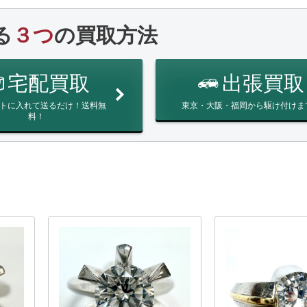
る
３つ
の買取方法
宅配買取
出張買取
トに入れて送るだけ！送料無
東京・大阪・福岡から駆け付けま
料！