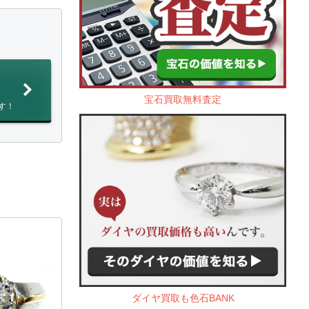
宝石買取無料査定
す！
ダイヤ買取も色石BANK