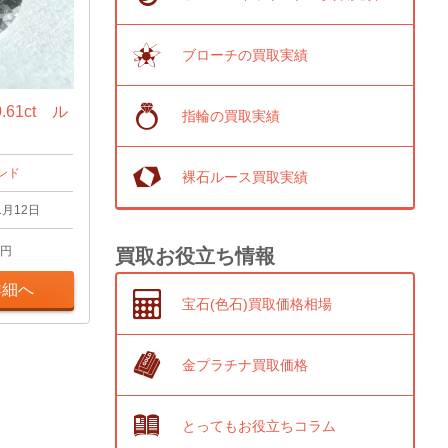
ブローチの買取実績
61ct ル
指輪の買取実績
ンド
裸石ルース買取実績
1月12日
円
買取お役立ち情報
詳細へ
宝石(色石)買取価格相場
金プラチナ買取価格
とってもお役立ちコラム