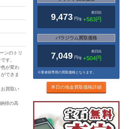
前日比
9,473
円/g
+583円
パラジウム買取価格
前日比
リーンのトリ
7,049
円/g
+504円
ンです。
で色が変わ
※業者様専用の買取価格となります。
とができま
本日の地金買取価格詳細
、お買取い
ご納得の高