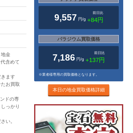
前日比
9,557
円/g
+84円
パラジウム買取価格
前日比
。地金
7,186
円/g
+137円
金代含めて
※業者様専用の買取価格となります。
だきます
せたお買取
本日の地金買取価格詳細
モンドの専
、しっかり
ださい。