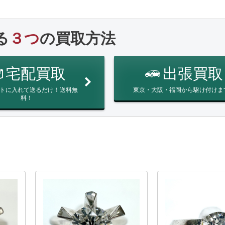
る
３つ
の買取方法
宅配買取
出張買取
トに入れて送るだけ！送料無
東京・大阪・福岡から駆け付けま
料！