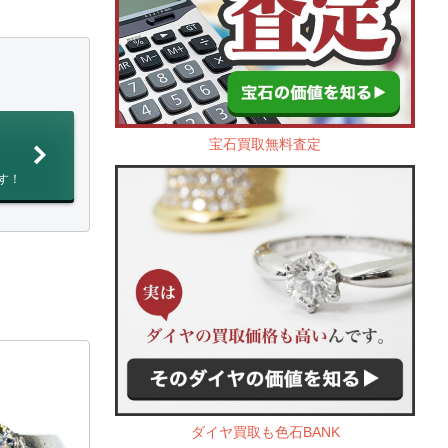
宝石買取無料査定
す！
ダイヤ買取も色石BANK