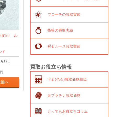
ブローチの買取実績
指輪の買取実績
61ct ル
裸石ルース買取実績
ンド
1月12日
買取お役立ち情報
円
宝石(色石)買取価格相場
詳細へ
金プラチナ買取価格
とってもお役立ちコラム