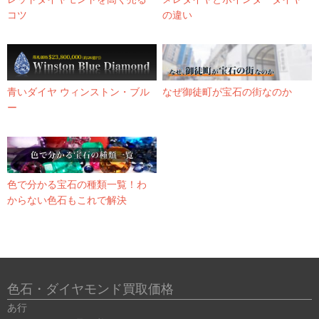
コツ
の違い
青いダイヤ ウィンストン・ブル
なぜ御徒町が宝石の街なのか
ー
色で分かる宝石の種類一覧！わ
からない色石もこれで解決
色石・ダイヤモンド買取価格
あ行