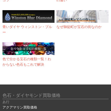
コツ
の違い
青いダイヤ ウィンストン・ブル
なぜ御徒町が宝石の街なのか
ー
色で分かる宝石の種類一覧！わ
からない色石もこれで解決
色石・ダイヤモンド買取価格
あ行
アクアマリン買取価格