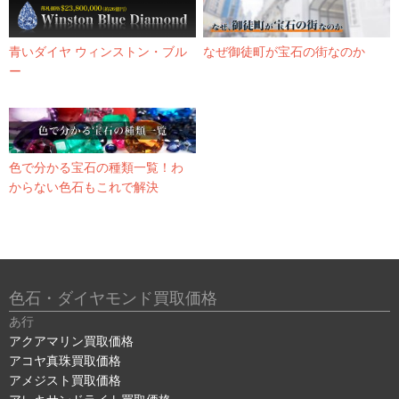
青いダイヤ ウィンストン・ブル
なぜ御徒町が宝石の街なのか
ー
色で分かる宝石の種類一覧！わ
からない色石もこれで解決
色石・ダイヤモンド買取価格
あ行
アクアマリン買取価格
アコヤ真珠買取価格
アメジスト買取価格