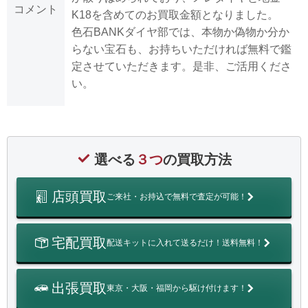
コメント
K18を含めてのお買取金額となりました。
色石BANKダイヤ部では、本物か偽物か分か
らない宝石も、お持ちいただければ無料で鑑
定させていただきます。是非、ご活用くださ
い。
選べる
３つ
の買取方法
店頭買取
ご来社・お持込で無料で査定が可能！
宅配買取
配送キットに入れて送るだけ！送料無料！
出張買取
東京・大阪・福岡から駆け付けます！