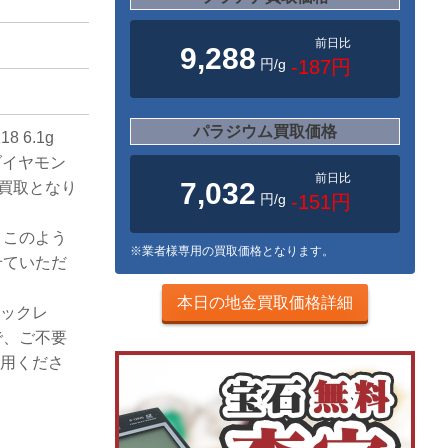
前日比
9,288
円/g
-187円
パラジウム買取価格
 6.1g
ダイヤモン
前日比
7,032
額買取となり
円/g
-151円
、このよう
※業者様専用の買取価格となります。
せていただ
本日の地金買取価格詳細
ネックレ
で、ご不要
利用くださ