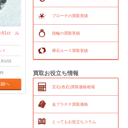
ブローチの買取実績
61ct ル
指輪の買取実績
裸石ルース買取実績
ンド
1月12日
買取お役立ち情報
円
詳細へ
宝石(色石)買取価格相場
金プラチナ買取価格
とってもお役立ちコラム