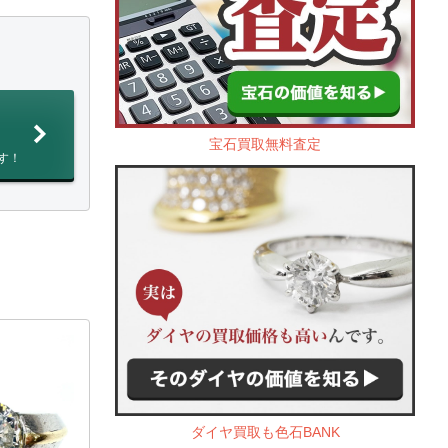
宝石買取無料査定
す！
ダイヤ買取も色石BANK