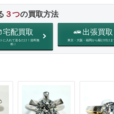
る
３つ
の買取方法
宅配買取
出張買取
トに入れて送るだけ！送料無
東京・大阪・福岡から駆け付けま
料！