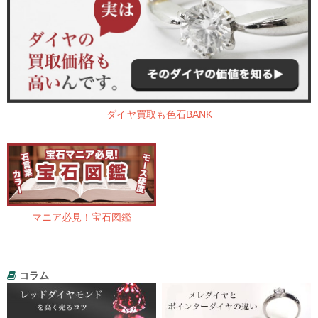
ダイヤ買取も色石BANK
マニア必見！宝石図鑑
コラム