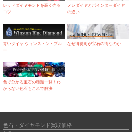
レッドダイヤモンドを高く売る
メレダイヤとポインターダイヤ
コツ
の違い
青いダイヤ ウィンストン・ブル
なぜ御徒町が宝石の街なのか
ー
色で分かる宝石の種類一覧！わ
からない色石もこれで解決
色石・ダイヤモンド買取価格