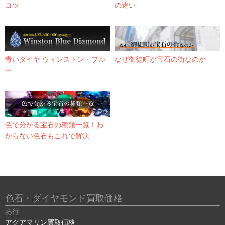
コツ
の違い
青いダイヤ ウィンストン・ブル
なぜ御徒町が宝石の街なのか
ー
色で分かる宝石の種類一覧！わ
からない色石もこれで解決
色石・ダイヤモンド買取価格
あ行
アクアマリン買取価格