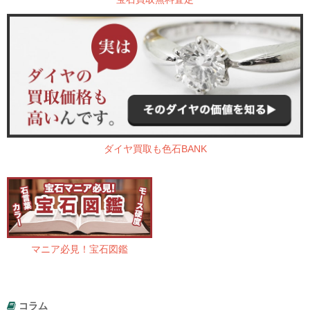
ダイヤ買取も色石BANK
マニア必見！宝石図鑑
コラム