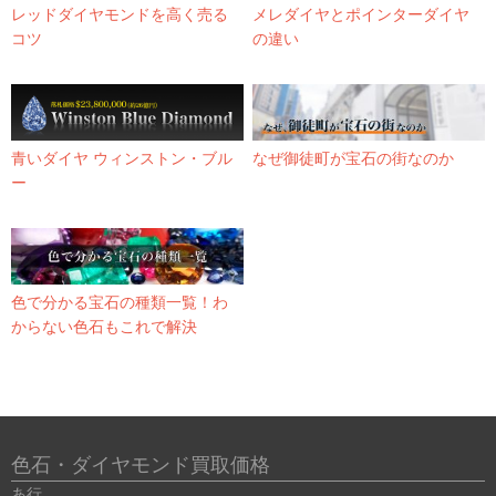
レッドダイヤモンドを高く売る
メレダイヤとポインターダイヤ
コツ
の違い
青いダイヤ ウィンストン・ブル
なぜ御徒町が宝石の街なのか
ー
色で分かる宝石の種類一覧！わ
からない色石もこれで解決
色石・ダイヤモンド買取価格
あ行