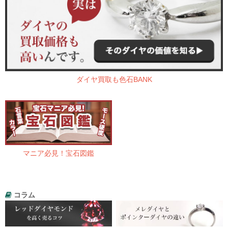
ダイヤ買取も色石BANK
マニア必見！宝石図鑑
コラム