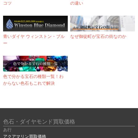
コツ
の違い
青いダイヤ ウィンストン・ブル
なぜ御徒町が宝石の街なのか
ー
色で分かる宝石の種類一覧！わ
からない色石もこれで解決
色石・ダイヤモンド買取価格
あ行
アクアマリン買取価格