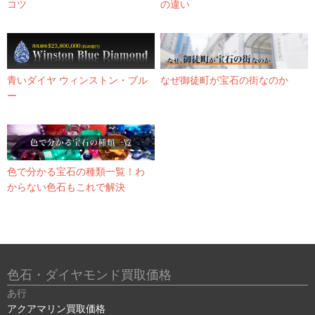
コツ
の違い
青いダイヤ ウィンストン・ブル
なぜ御徒町が宝石の街なのか
ー
色で分かる宝石の種類一覧！わ
からない色石もこれで解決
色石・ダイヤモンド買取価格
あ行
アクアマリン買取価格