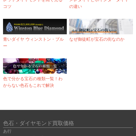
コツ
の違い
青いダイヤ ウィンストン・ブル
なぜ御徒町が宝石の街なのか
ー
色で分かる宝石の種類一覧！わ
からない色石もこれで解決
色石・ダイヤモンド買取価格
あ行