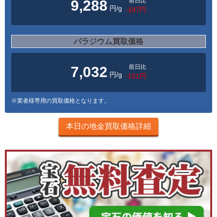
前日比
9,288
円/g
-187円
パラジウム買取価格
前日比
7,032
円/g
-151円
※業者様専用の買取価格となります。
本日の地金買取価格詳細