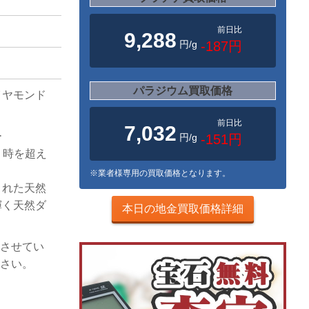
前日比
9,288
円/g
-187円
パラジウム買取価格
イヤモンド
前日比
7,032
ー
円/g
-151円
来、時を超え
※業者様専用の買取価格となります。
された天然
輝く天然ダ
本日の地金買取価格詳細
取させてい
ださい。