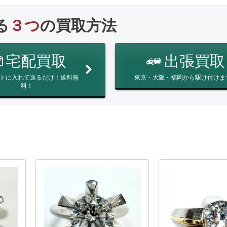
る
３つ
の買取方法
宅配買取
出張買取
トに入れて送るだけ！送料無
東京・大阪・福岡から駆け付けま
料！