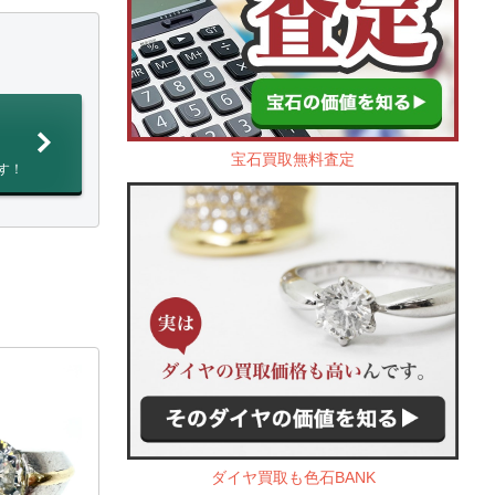
宝石買取無料査定
す！
ダイヤ買取も色石BANK