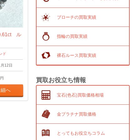
ブローチの買取実績
61ct ル
指輪の買取実績
ンド
裸石ルース買取実績
1月12日
円
買取お役立ち情報
詳細へ
宝石(色石)買取価格相場
金プラチナ買取価格
とってもお役立ちコラム