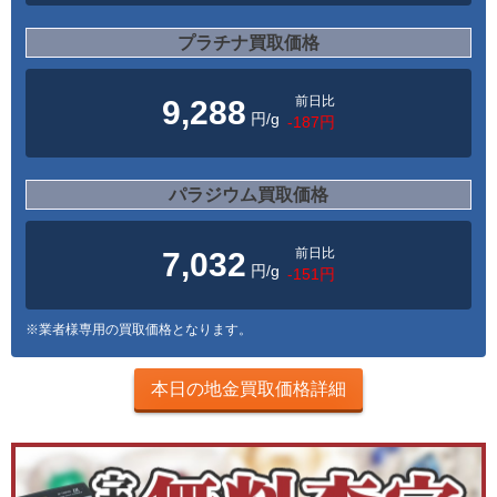
プラチナ買取価格
前日比
9,288
円/g
-187円
パラジウム買取価格
前日比
7,032
円/g
-151円
※業者様専用の買取価格となります。
本日の地金買取価格詳細