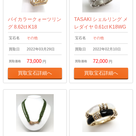
バイカラークォーツリン
TASAKI シェルリング メ
グ 8.62ct K18
レダイヤ 0.61ct K18WG
宝石名
その他
宝石名
その他
買取日
2022年03月29日
買取日
2022年02月10日
73,000
72,000
買取価格
円
買取価格
円
買取宝石詳細へ
買取宝石詳細へ