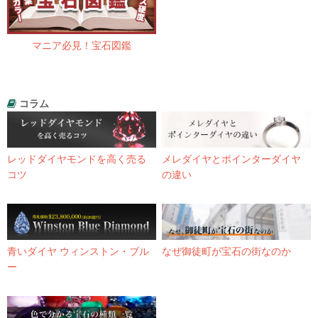
マニア必見！宝石図鑑
コラム
レッドダイヤモンドを高く売る
メレダイヤとポインターダイヤ
コツ
の違い
青いダイヤ ウィンストン・ブル
なぜ御徒町が宝石の街なのか
ー