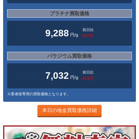
プラチナ買取価格
前日比
9,288
円/g
-187円
パラジウム買取価格
前日比
7,032
円/g
-151円
※業者様専用の買取価格となります。
本日の地金買取価格詳細