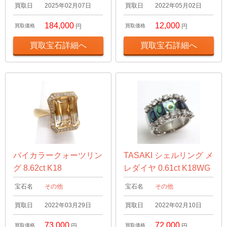
買取日
2025年02月07日
買取日
2022年05月02日
184,000
12,000
買取価格
円
買取価格
円
買取宝石詳細へ
買取宝石詳細へ
バイカラークォーツリン
TASAKI シェルリング メ
グ 8.62ct K18
レダイヤ 0.61ct K18WG
宝石名
その他
宝石名
その他
買取日
2022年03月29日
買取日
2022年02月10日
73,000
72,000
買取価格
円
買取価格
円