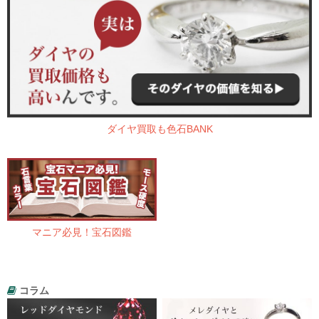
ダイヤ買取も色石BANK
マニア必見！宝石図鑑
コラム