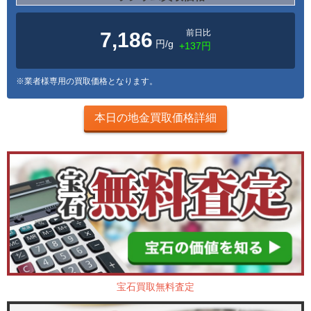
前日比
7,186
円/g
+137円
※業者様専用の買取価格となります。
本日の地金買取価格詳細
宝石買取無料査定