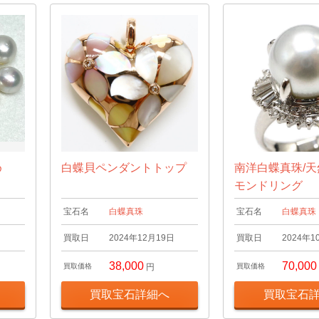
め
白蝶貝ペンダントトップ
南洋白蝶真珠/
モンドリング
宝石名
白蝶真珠
宝石名
白蝶真珠
日
買取日
2024年12月19日
買取日
2024年1
38,000
70,000
買取価格
円
買取価格
買取宝石詳細へ
買取宝石