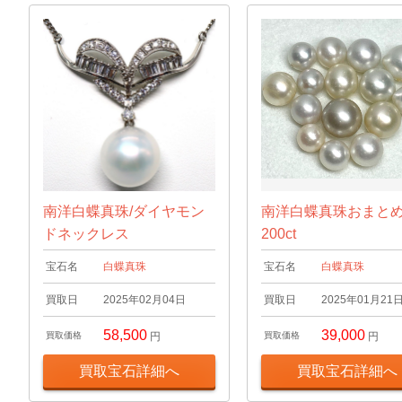
南洋白蝶真珠/ダイヤモン
南洋白蝶真珠おまと
ドネックレス
200ct
宝石名
白蝶真珠
宝石名
白蝶真珠
買取日
2025年02月04日
買取日
2025年01月21
58,500
39,000
買取価格
円
買取価格
円
買取宝石詳細へ
買取宝石詳細へ