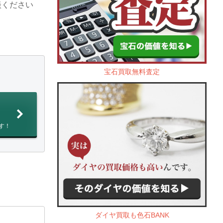
談ください
宝石買取無料査定
す！
ダイヤ買取も色石BANK