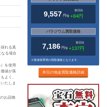
前日比
9,557
円/g
+84円
パラジウム買取価格
前日比
7,186
ら採れる真
円/g
+137円
になる場合
※業者様専用の買取価格となります。
ル）を使用
も価値が落
本日の地金買取価格詳細
リもよく、
りいたしま
様のお品物