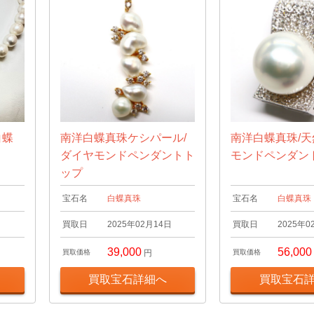
白蝶
南洋白蝶真珠ケシパール/
南洋白蝶真珠/
ダイヤモンドペンダントト
モンドペンダン
ップ
宝石名
白蝶真珠
宝石名
白蝶真珠
日
買取日
2025年02月14日
買取日
2025年0
39,000
56,000
買取価格
円
買取価格
買取宝石詳細へ
買取宝石