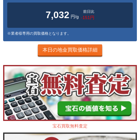
前日比
7,032
円/g
-151円
※業者様専用の買取価格となります。
本日の地金買取価格詳細
宝石買取無料査定