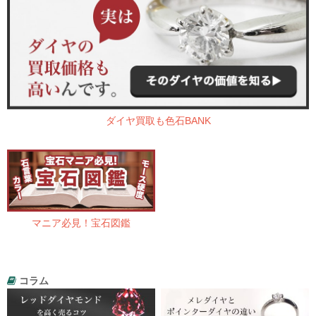
ダイヤ買取も色石BANK
マニア必見！宝石図鑑
コラム