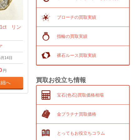
ブローチの買取実績
1ct リン
指輪の買取実績
ア
裸石ルース買取実績
5月14日
0
円
買取お役立ち情報
詳細へ
宝石(色石)買取価格相場
金プラチナ買取価格
とってもお役立ちコラム