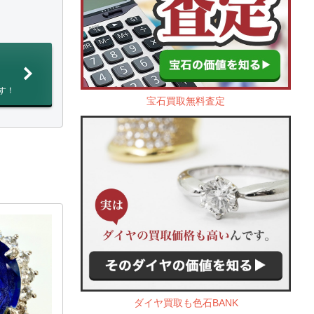
す！
宝石買取無料査定
ダイヤ買取も色石BANK