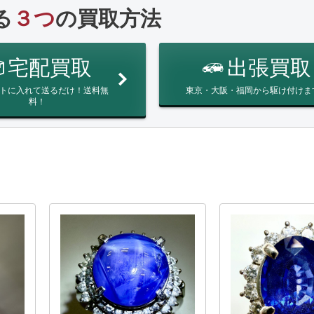
る
３つ
の買取方法
宅配買取
出張買取
トに入れて送るだけ！送料無
東京・大阪・福岡から駆け付けま
料！