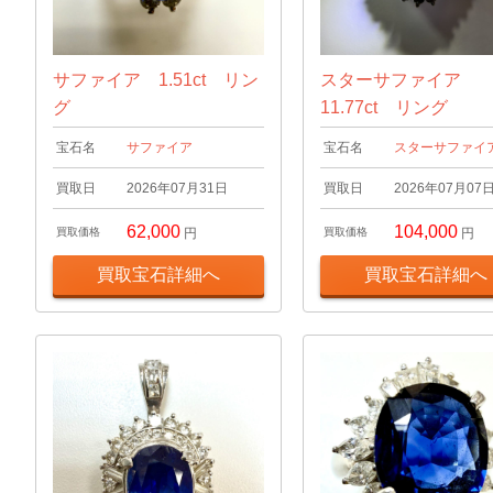
サファイア 1.51ct リン
スターサファイア
グ
11.77ct リング
宝石名
サファイア
宝石名
スターサファイ
買取日
2026年07月31日
買取日
2026年07月07
62,000
104,000
買取価格
円
買取価格
円
買取宝石詳細へ
買取宝石詳細へ