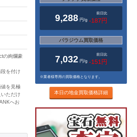
前日比
9,288
円/g
-187円
パラジウム買取価格
前日比
5ctの絢爛豪
7,032
円/g
-151円
値段を付け
※業者様専用の買取価格となります。
価値を見極
本日の地金買取価格詳細
足いただけ
ANKへお