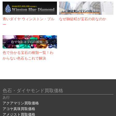
青いダイヤ ウィンストン・ブル
なぜ御徒町が宝石の街なのか
ー
色で分かる宝石の種類一覧！わ
からない色石もこれで解決
色石・ダイヤモンド買取価格
あ行
アクアマリン買取価格
アコヤ真珠買取価格
アメジスト買取価格