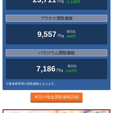
円/g
+1,135円
プラチナ買取価格
前日比
9,557
円/g
+84円
パラジウム買取価格
前日比
7,186
円/g
+137円
※業者様専用の買取価格となります。
本日の地金買取価格詳細