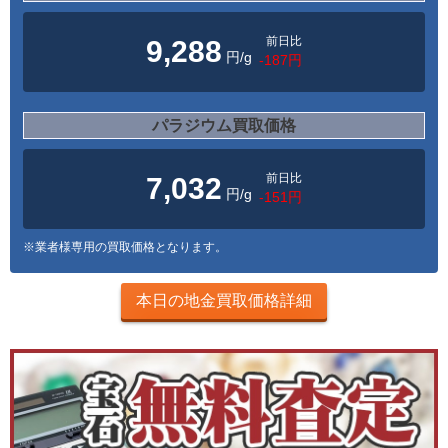
前日比
9,288
円/g
-187円
パラジウム買取価格
前日比
7,032
円/g
-151円
※業者様専用の買取価格となります。
本日の地金買取価格詳細