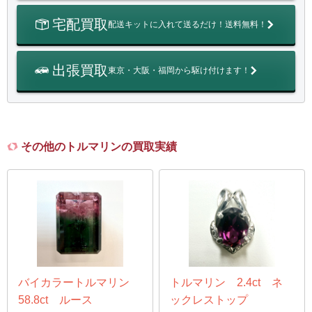
宅配買取
配送キットに入れて送るだけ！送料無料！
出張買取
東京・大阪・福岡から駆け付けます！
その他のトルマリンの買取実績
バイカラートルマリン
トルマリン 2.4ct ネ
58.8ct ルース
ックレストップ