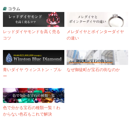
コラム
レッドダイヤモンドを高く売る
メレダイヤとポインターダイヤ
コツ
の違い
青いダイヤ ウィンストン・ブル
なぜ御徒町が宝石の街なのか
ー
色で分かる宝石の種類一覧！わ
からない色石もこれで解決