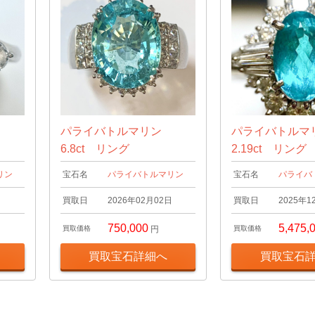
ン
パライバトルマリン
パライバトル
6.8ct リング
2.19ct リング
リン
宝石名
パライバトルマリン
宝石名
パライバ
日
買取日
2026年02月02日
買取日
2025年1
750,000
5,475,
買取価格
円
買取価格
買取宝石詳細へ
買取宝石