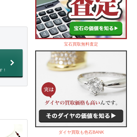
宝石買取無料査定
す！
ダイヤ買取も色石BANK