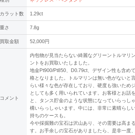
カラット数
1.29ct
重さ
7.8g
買取金額
52,000円
内包物が見当たらない綺麗なグリーントルマリ
ントをお買取いたしました。
地金Pt900/Pt850、D0.79ct、デザイン性も含
格となりました。トルマリンは無い色がないと
らい様々な色が存在しており、硬度も強いため
としても多く用いられています。お客様とお話
コメント
と、タンス貯金のような状態になっていらっし
構いらっしゃいます。中には、非常に素晴らし
持ちのケースも。
今や採掘難の宝石は沢山あり、その需要は高ま
す。お手余しの宝石がありましたら、是非一度