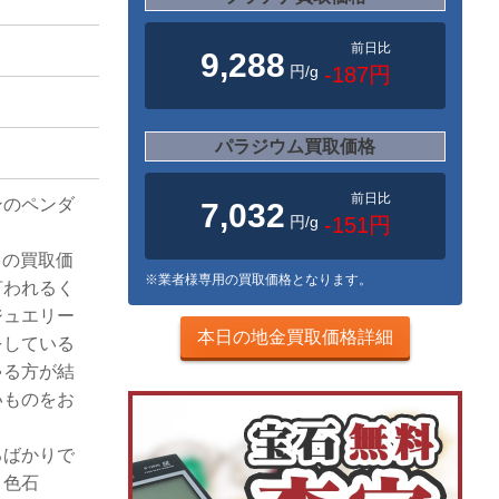
前日比
9,288
円/g
-187円
パラジウム買取価格
前日比
ンのペンダ
7,032
円/g
-151円
めての買取価
※業者様専用の買取価格となります。
言われるく
ジュエリー
本日の地金買取価格詳細
をしている
ゃる方が結
いものをお
るばかりで
、色石