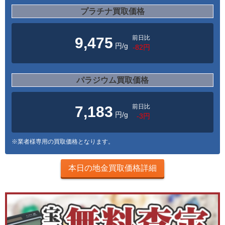
プラチナ買取価格
前日比
9,475
円/g
-82円
パラジウム買取価格
前日比
7,183
円/g
-3円
※業者様専用の買取価格となります。
本日の地金買取価格詳細