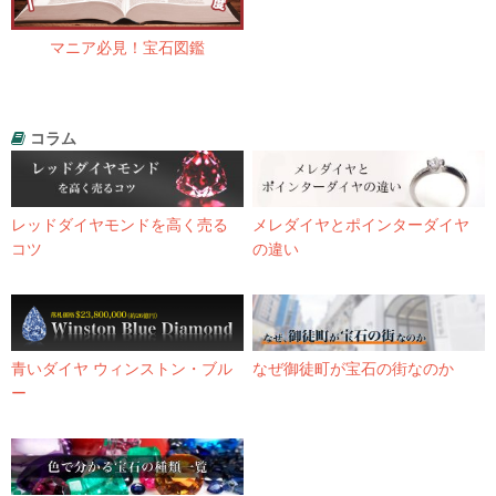
マニア必見！宝石図鑑
コラム
レッドダイヤモンドを高く売る
メレダイヤとポインターダイヤ
コツ
の違い
青いダイヤ ウィンストン・ブル
なぜ御徒町が宝石の街なのか
ー