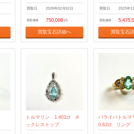
日
買取日
2026年02月02日
買取日
2025年1
750,000
5,475,
買取価格
円
買取価格
買取宝石詳細へ
買取宝石
ン
トルマリン 1.401ct ネ
パライバトル
ックレストップ
0.62ct リング