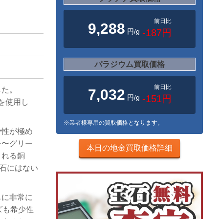
前日比
9,288
円/g
-187円
パラジウム買取価格
前日比
した。
7,032
円/g
-151円
ンを使用し
※業者様専用の買取価格となります。
少性が極め
ー〜グリー
本日の地金買取価格詳細
される銅
宝石にはない
もに非常に
ズも希少性