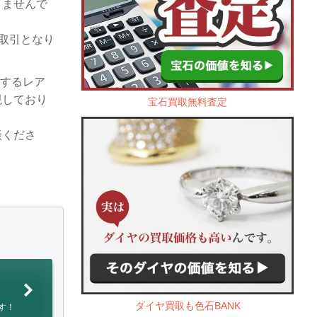
りませんで
お取引となり
とするレア
現しており
宝石買取無料査定
談くださ
ダイヤ買取も色石BANK
す！