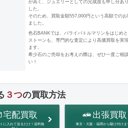
が高く、ジュエリーとしての完成度も申し分あ
した。
そのため、買取金額557,000円という高額での
ました。
色石BANKでは、パライバトルマリンをはじめ
ストーンも、専門的な査定により高価買取を実
ます。
希少石のご売却をお考えの際は、ぜひ一度ご相
い！
る
３つ
の買取方法
宅配買取
出張買取
トに入れて送るだけ！送料無
東京・大阪・福岡から駆け付けま