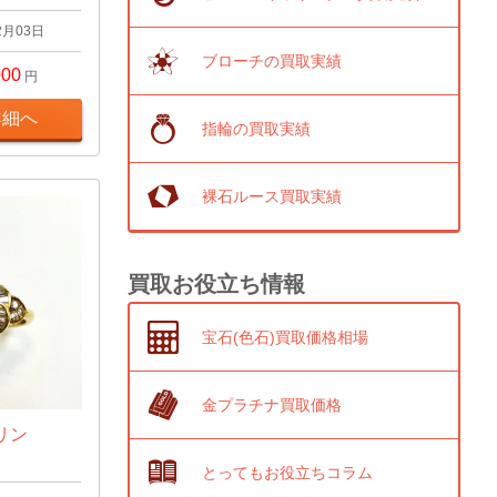
2月03日
ブローチの買取実績
000
円
詳細へ
指輪の買取実績
裸石ルース買取実績
買取お役立ち情報
宝石(色石)買取価格相場
金プラチナ買取価格
マリン
とってもお役立ちコラム