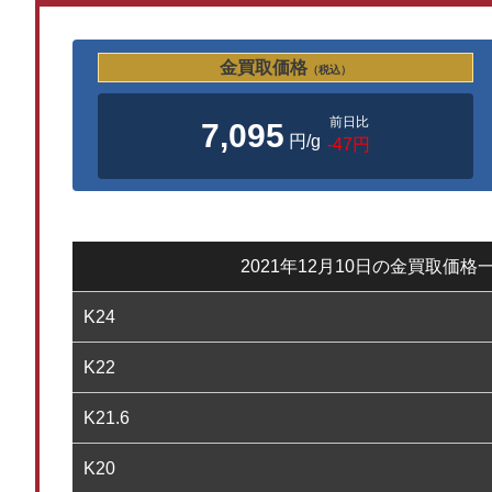
金買取価格
（税込）
前日比
7,095
円/g
-47円
2021年12月10日の金買取価格
K24
K22
K21.6
K20