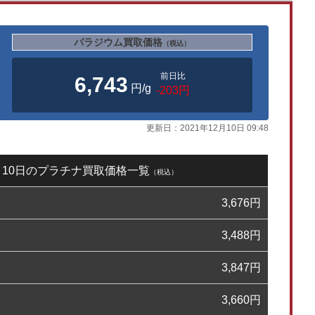
パラジウム買取価格
（税込）
前日比
6,743
円/g
-203円
更新日：
2021年12月10日 09:48
2月10日のプラチナ買取価格一覧
（税込）
3,676
円
3,488
円
3,847
円
3,660
円