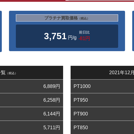
プラチナ買取価格
（税込）
前日比
3,751
円/g
-81円
一覧
2021年1
（税込）
6,889
円
PT1000
6,258
円
PT950
6,144
円
PT900
5,711
円
PT850