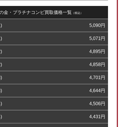
10日の金・プラチナコンビ買取価格一覧
（税込）
)
5,090
円
)
5,071
円
)
4,895
円
)
4,858
円
)
4,701
円
)
4,644
円
)
4,506
円
)
4,431
円