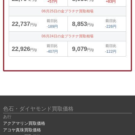
+57円
+83円
06月25日の金プラチナ買取相場
前日比
前日比
22,737
8,853
円/g
円/g
-189円
-226円
06月24日の金プラチナ買取相場
前日比
前日比
22,926
9,079
円/g
円/g
-407円
-122円
色石・ダイヤモンド買取価格
あ行
アクアマリン買取価格
アコヤ真珠買取価格