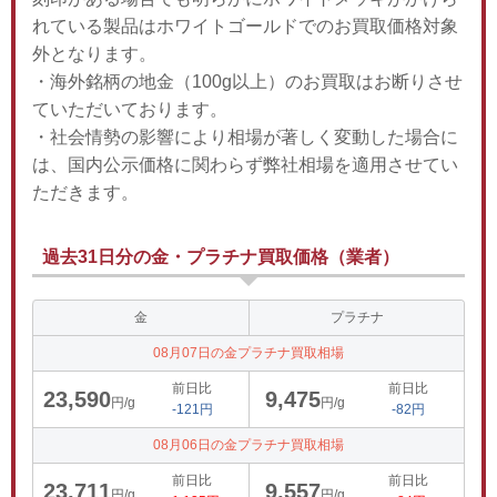
れている製品はホワイトゴールドでのお買取価格対象
外となります。
・海外銘柄の地金（100g以上）のお買取はお断りさせ
ていただいております。
・社会情勢の影響により相場が著しく変動した場合に
は、国内公示価格に関わらず弊社相場を適用させてい
ただきます。
過去31日分の金・プラチナ買取価格（業者）
金
プラチナ
08月07日の金プラチナ買取相場
前日比
前日比
23,590
9,475
円/g
円/g
-121円
-82円
08月06日の金プラチナ買取相場
前日比
前日比
23,711
9,557
円/g
円/g