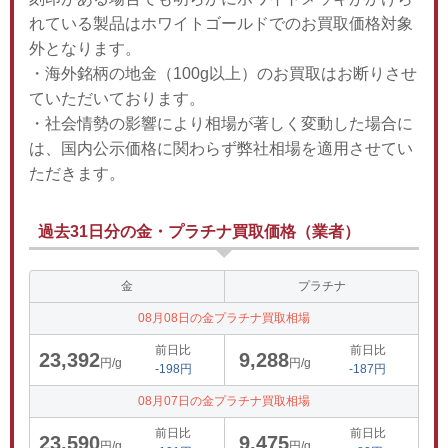
れている製品はホワイトゴールドでのお買取価格対象
外となります。
・海外銘柄の地金（100g以上）のお買取はお断りさせ
ていただいております。
・社会情勢の影響により相場が著しく変動した場合に
は、国内公示価格に関わらず弊社相場を適用させてい
ただきます。
過去31日分の金・プラチナ買取価格（業者）
金
プラチナ
08月08日の金プラチナ買取相場
前日比
前日比
23,392
9,288
円/g
円/g
-198円
-187円
08月07日の金プラチナ買取相場
前日比
前日比
23,590
9,475
円/g
円/g