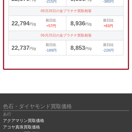
-215円
-380円
06月26日の金プラチナ買取相場
前日比
前日比
22,794
8,936
円/g
円/g
+57円
+83円
06月25日の金プラチナ買取相場
前日比
前日比
22,737
8,853
円/g
円/g
-189円
-226円
色石・ダイヤモンド買取価格
あ行
アクアマリン買取価格
アコヤ真珠買取価格