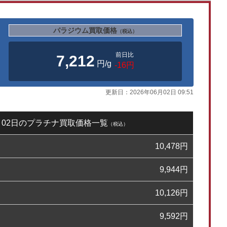
パラジウム買取価格
（税込）
前日比
7,212
円/g
-16円
更新日：
2026年06月02日 09:51
6月02日のプラチナ買取価格一覧
（税込）
10,478
円
9,944
円
10,126
円
9,592
円