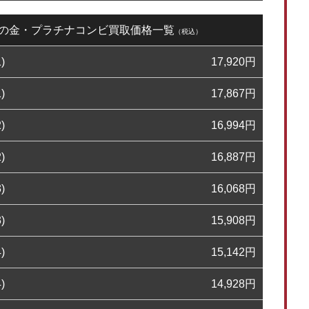
02日の金・プラチナコンビ買取価格一覧
（税込）
)
17,920
円
)
17,867
円
)
16,994
円
)
16,887
円
)
16,068
円
)
15,908
円
)
15,142
円
)
14,928
円