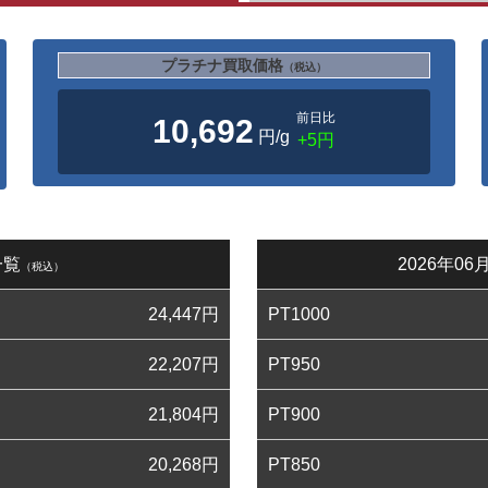
プラチナ買取価格
（税込）
前日比
10,692
円/g
+5円
一覧
2026年0
（税込）
24,447
円
PT1000
22,207
円
PT950
21,804
円
PT900
20,268
円
PT850